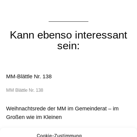
Kann ebenso interessant
sein:
MM-Blättle Nr. 138
MM Blättle Nr. 138
Weihnachtsrede der MM im Gemeinderat – im
Großen wie im Kleinen
Wiederum neigt sich ein Jahr dem Ende zu, wiederum voller
Cookie-Zustimmung