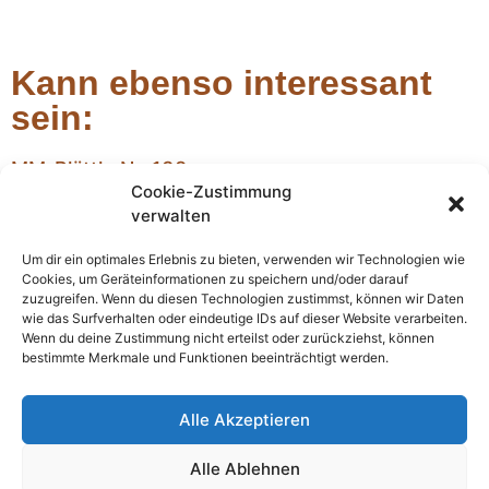
Kann ebenso interessant
sein:
MM-Blättle Nr. 138
Cookie-Zustimmung
MM Blättle Nr. 138
verwalten
Weihnachtsrede der MM im Gemeinderat – im
Großen wie im Kleinen
Um dir ein optimales Erlebnis zu bieten, verwenden wir Technologien wie
Wiederum neigt sich ein Jahr dem Ende zu, wiederum voller
Cookies, um Geräteinformationen zu speichern und/oder darauf
einschneidender Ereignisse im Großen wie im Kleinen. Gehen wir
zuzugreifen. Wenn du diesen Technologien zustimmst, können wir Daten
also zunächst vom Großen zum Kleinen.
wie das Surfverhalten oder eindeutige IDs auf dieser Website verarbeiten.
Wenn du deine Zustimmung nicht erteilst oder zurückziehst, können
Bericht vom 17. Repair-Café
bestimmte Merkmale und Funktionen beeinträchtigt werden.
Das Repair-Café in Margetshöchheim erfreut sich weiterhin
großer Beliebtheit und zog diesmal Besucher aus acht
Alle Akzeptieren
verschiedenen Gemeinden an. Bei der letzten Veranstaltung am
29. März
Alle Ablehnen