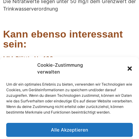
Die Nitratwerte liegen unter 50 mg/l dem Grenzwert der
Trinkwasserverordnung
Kann ebenso interessant
sein:
MM-Blättle Nr. 138
Cookie-Zustimmung
MM Blättle Nr. 138
verwalten
Weihnachtsrede der MM im Gemeinderat – im
Großen wie im Kleinen
Um dir ein optimales Erlebnis zu bieten, verwenden wir Technologien wie
Wiederum neigt sich ein Jahr dem Ende zu, wiederum voller
Cookies, um Geräteinformationen zu speichern und/oder darauf
einschneidender Ereignisse im Großen wie im Kleinen. Gehen wir
zuzugreifen. Wenn du diesen Technologien zustimmst, können wir Daten
also zunächst vom Großen zum Kleinen.
wie das Surfverhalten oder eindeutige IDs auf dieser Website verarbeiten.
Wenn du deine Zustimmung nicht erteilst oder zurückziehst, können
Bericht vom 17. Repair-Café
bestimmte Merkmale und Funktionen beeinträchtigt werden.
Das Repair-Café in Margetshöchheim erfreut sich weiterhin
großer Beliebtheit und zog diesmal Besucher aus acht
Alle Akzeptieren
verschiedenen Gemeinden an. Bei der letzten Veranstaltung am
29. März