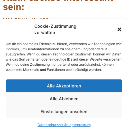
sein:
MM-Blättle Nr. 138
Cookie-Zustimmung
MM Blättle Nr. 138
verwalten
Weihnachtsrede der MM im Gemeinderat – im
Großen wie im Kleinen
Um dir ein optimales Erlebnis zu bieten, verwenden wir Technologien wie
Wiederum neigt sich ein Jahr dem Ende zu, wiederum voller
Cookies, um Geräteinformationen zu speichern und/oder darauf
einschneidender Ereignisse im Großen wie im Kleinen. Gehen wir
zuzugreifen. Wenn du diesen Technologien zustimmst, können wir Daten
also zunächst vom Großen zum Kleinen.
wie das Surfverhalten oder eindeutige IDs auf dieser Website verarbeiten.
Wenn du deine Zustimmung nicht erteilst oder zurückziehst, können
Bericht vom 17. Repair-Café
bestimmte Merkmale und Funktionen beeinträchtigt werden.
Das Repair-Café in Margetshöchheim erfreut sich weiterhin
großer Beliebtheit und zog diesmal Besucher aus acht
Alle Akzeptieren
verschiedenen Gemeinden an. Bei der letzten Veranstaltung am
29. März
Alle Ablehnen
Einstellungen ansehen
MM – Die Liste für Umwelt und Natur
Impressum
Datenschutzerklärung
Datenschutzerklärung
Impressum