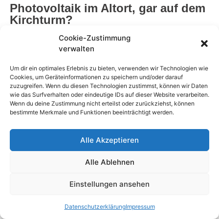
Photovoltaik im Altort, gar auf dem
Kirchturm?
Cookie-Zustimmung
Juni 15, 2022
verwalten
1
2
3
4
5
Um dir ein optimales Erlebnis zu bieten, verwenden wir Technologien wie
Cookies, um Geräteinformationen zu speichern und/oder darauf
zuzugreifen. Wenn du diesen Technologien zustimmst, können wir Daten
Archivseiten:
wie das Surfverhalten oder eindeutige IDs auf dieser Website verarbeiten.
https://archiv.margetshoechheimer-
Wenn du deine Zustimmung nicht erteilst oder zurückziehst, können
mitte.org/umwelttipps/index.html
bestimmte Merkmale und Funktionen beeinträchtigt werden.
Alle Akzeptieren
MM – Die Liste für Umwelt und Natur
Impressum
Datenschutzerklärung
Alle Ablehnen
Einstellungen ansehen
Datenschutzerklärung
Impressum