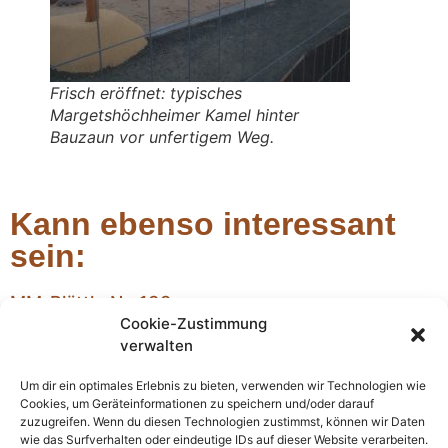
Frisch eröffnet: typisches
Margetshöchheimer Kamel hinter
Bauzaun vor unfertigem Weg.
Kann ebenso interessant
sein:
MM-Blättle Nr. 138
Cookie-Zustimmung
MM Blättle Nr. 138
verwalten
Weihnachtsrede der MM im Gemeinderat – im
Großen wie im Kleinen
Um dir ein optimales Erlebnis zu bieten, verwenden wir Technologien wie
Wiederum neigt sich ein Jahr dem Ende zu, wiederum voller
Cookies, um Geräteinformationen zu speichern und/oder darauf
einschneidender Ereignisse im Großen wie im Kleinen. Gehen wir
zuzugreifen. Wenn du diesen Technologien zustimmst, können wir Daten
also zunächst vom Großen zum Kleinen.
wie das Surfverhalten oder eindeutige IDs auf dieser Website verarbeiten.